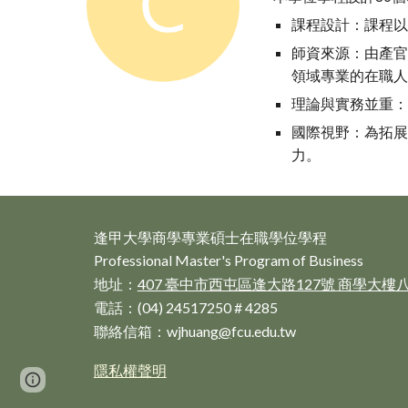
課程設計：課程
師資來源：由產
領域專業的在職
理論與實務並重
國際視野：為拓
力。
逢甲大學商學專業碩士在職學位學程
Professional Master's Program of Business
地址：
407
臺中市西屯區逢大路
127
號 商學大樓八
電話：
(04
)
24517250
#
428
5
聯絡信箱
：wjhuang
@
fcu.edu.tw
隱私權聲明
Page
Report abuse
updated