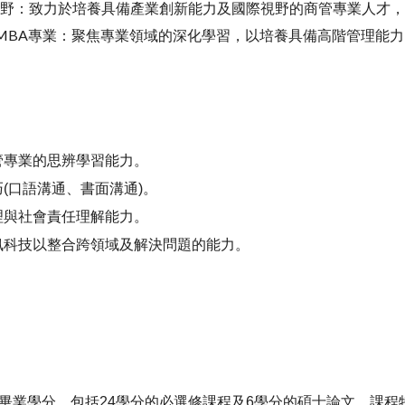
視野：致力於培養具備產業創新能力及國際視野的商管專業人才
onal MBA專業：聚焦專業領域的深化學習，以培養具備高階管理能力的Pr
管專業的思辨學習能力。
(口語溝通、書面溝通)
。
理與社會責任理解能力
。
訊科技以整合跨領域及解決問題的能力
。
。
個畢業學分，包括24學分的必選修課程及6學分的碩士論文，課程